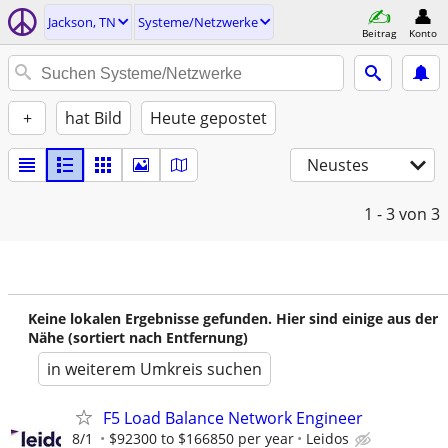
Jackson, TN
Systeme/Netzwerke
Beitrag
Konto
+
hat Bild
Heute gepostet
Neustes
1 - 3
von 3
Keine lokalen Ergebnisse gefunden. Hier sind einige aus der
Nähe (sortiert nach Entfernung)
in weiterem Umkreis suchen
F5 Load Balance Network Engineer
8/1
$92300 to $166850 per year
Leidos