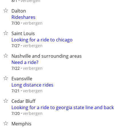
verbergen
8/1
Dalton
Rideshares
verbergen
7/30
Saint Louis
Looking for a ride to chicago
verbergen
7/27
Nashville and surrounding areas
Need a ride?
verbergen
7/22
Evansville
Long distance rides
verbergen
7/21
Cedar Bluff
Looking for a ride to georgia state line and back
verbergen
7/20
Memphis