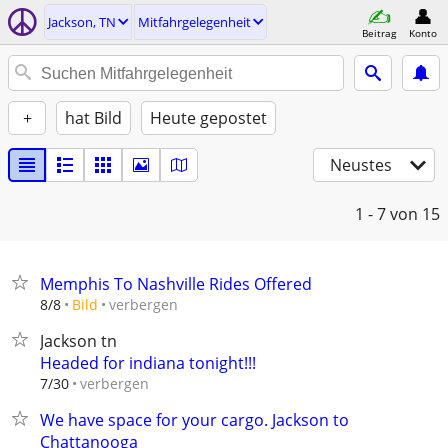
Jackson, TN
Mitfahrgelegenheit
Beitrag
Konto
+
hat Bild
Heute gepostet
Neustes
1 - 7
von 15
Memphis To Nashville Rides Offered
verbergen
8/8
Bild
Jackson tn
Headed for indiana tonight!!!
verbergen
7/30
We have space for your cargo. Jackson to
Chattanooga