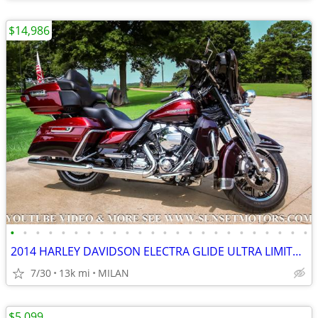
$14,986
•
•
•
•
•
•
•
•
•
•
•
•
•
•
•
•
•
•
•
•
•
•
•
•
2014 HARLEY DAVIDSON ELECTRA GLIDE ULTRA LIMITED 12K MILES SEE VIDEO
7/30
13k mi
MILAN
$5,099