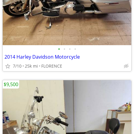
•
•
•
•
2014 Harley Davidson Motorcycle
7/10
25k mi
FLORENCE
$9,500