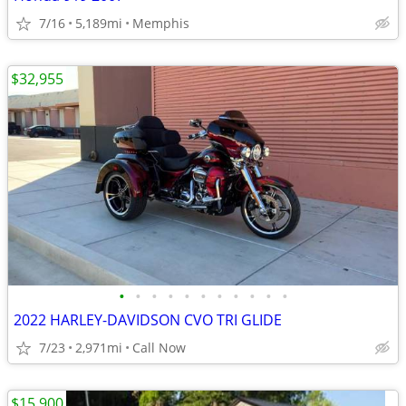
7/16
5,189mi
Memphis
$32,955
•
•
•
•
•
•
•
•
•
•
•
2022 HARLEY-DAVIDSON CVO TRI GLIDE
7/23
2,971mi
Call Now
$15,900