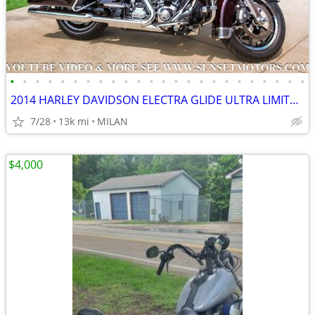
•
•
•
•
•
•
•
•
•
•
•
•
•
•
•
•
•
•
•
•
•
•
•
•
2014 HARLEY DAVIDSON ELECTRA GLIDE ULTRA LIMITED 12K MILES SEE VIDEO
7/28
13k mi
MILAN
$4,000