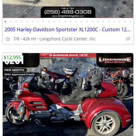
•
•
•
•
•
•
•
•
•
•
•
•
•
•
•
•
•
•
•
•
•
•
•
•
2005 Harley-Davidson Sportster XL1200C - Custom 1200
7/8
42k mi
Longshore Cycle Center, Inc
$12,995