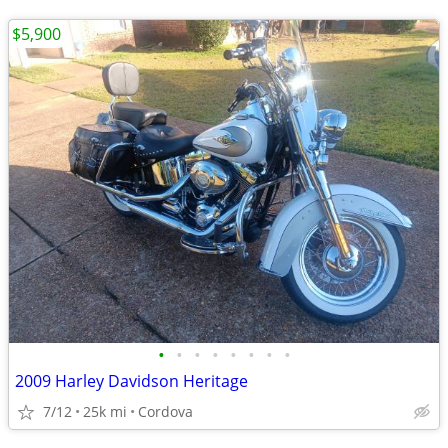
$5,900
•
•
•
•
•
•
•
•
2009 Harley Davidson Heritage
7/12
25k mi
Cordova