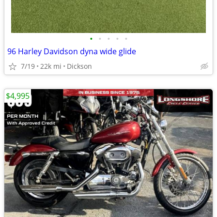
•
•
•
•
•
96 Harley Davidson dyna wide glide
7/19
22k mi
Dickson
$4,995