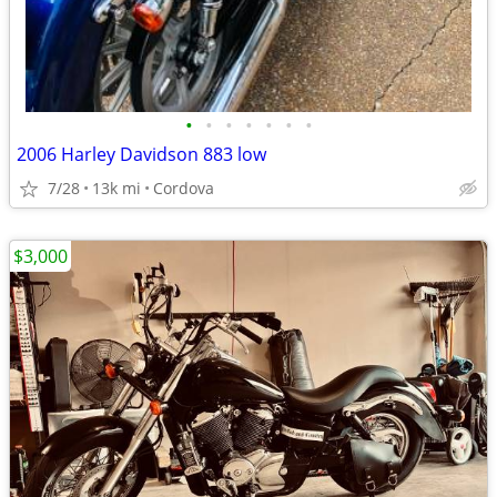
•
•
•
•
•
•
•
2006 Harley Davidson 883 low
7/28
13k mi
Cordova
$3,000