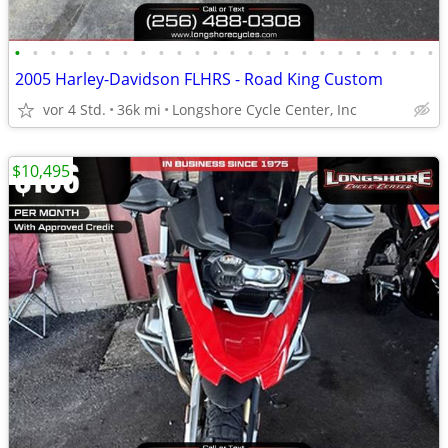
•
•
•
•
•
•
•
•
•
•
•
•
•
•
•
•
•
•
•
•
•
•
•
•
2005 Harley-Davidson FLHRS - Road King Custom
vor 4 Std.
36k mi
Longshore Cycle Center, Inc
$10,495