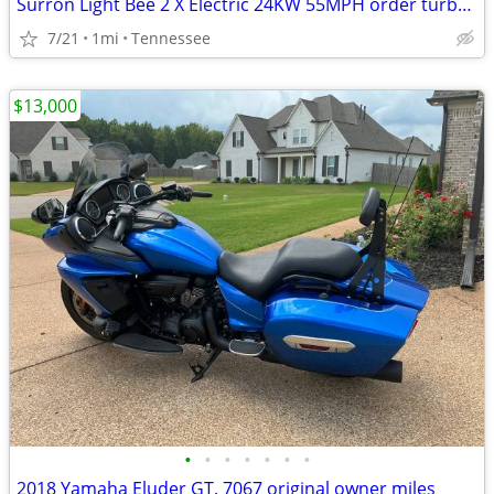
Surron Light Bee 2 X Electric 24KW 55MPH order turbopowerspowersport
7/21
1mi
Tennessee
$13,000
•
•
•
•
•
•
•
2018 Yamaha Eluder GT. 7067 original owner miles