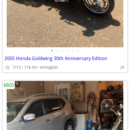
•
•
•
•
•
•
2005 Honda Goldwing 30th Anniversary Edition
7/12
11k mi
Arlington
$800