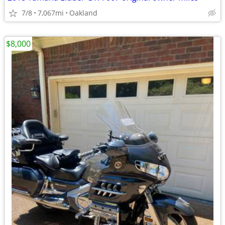
7/8
7,067mi
Oakland
$8,000