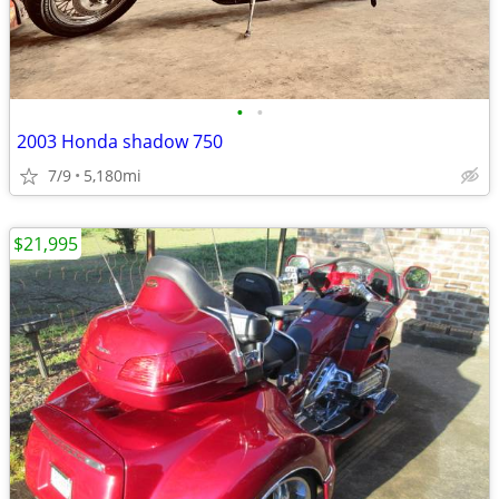
•
•
2003 Honda shadow 750
7/9
5,180mi
$21,995