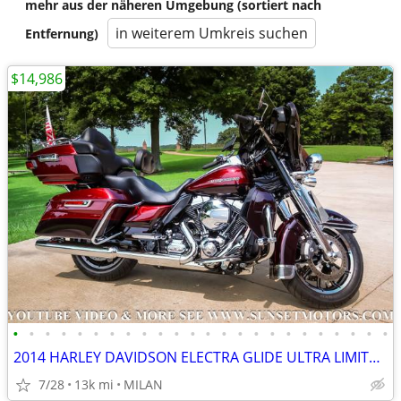
mehr aus der näheren Umgebung (sortiert nach
in weiterem Umkreis suchen
Entfernung)
$14,986
•
•
•
•
•
•
•
•
•
•
•
•
•
•
•
•
•
•
•
•
•
•
•
•
2014 HARLEY DAVIDSON ELECTRA GLIDE ULTRA LIMITED 12K MILES SEE VIDEO
7/28
13k mi
MILAN