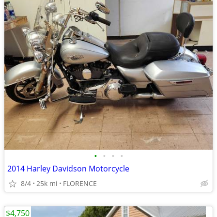
•
•
•
•
2014 Harley Davidson Motorcycle
8/4
25k mi
FLORENCE
$4,750