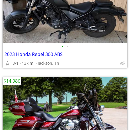
•
•
2023 Honda Rebel 300 ABS
8/1
13k mi
Jackson, Tn
$14,986