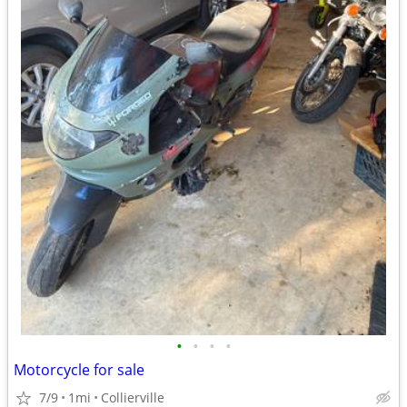
•
•
•
•
Motorcycle for sale
7/9
1mi
Collierville