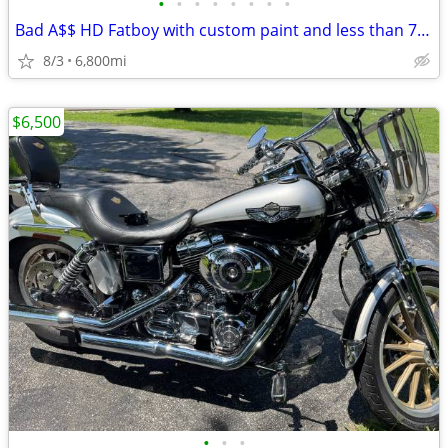
•
•
•
•
•
•
•
•
Bad A$$ HD Fatboy with custom paint and less than 7k miles!!
8/3
6,800mi
$6,500
•
•
•