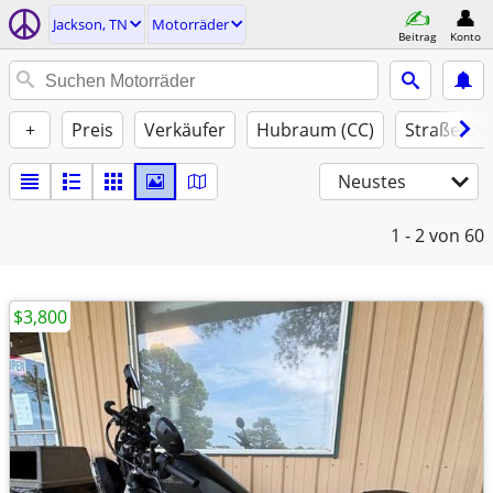
Jackson, TN
Motorräder
Beitrag
Konto
+
Preis
Verkäufer
Hubraum (CC)
Straßenzu
Neustes
1 - 2
von 60
$3,800