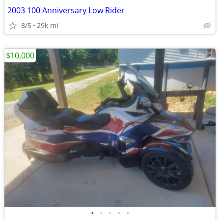
2003 100 Anniversary Low Rider
8/5
29k mi
$10,000
•
•
•
•
•