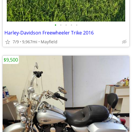
•
•
•
•
•
Harley-Davidson Freewheeler Trike 2016
7/9
9,967mi
Mayfield
$9,500