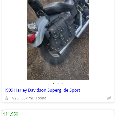
•
•
•
1999 Harley Davidson Superglide Sport
7/25
35k mi
Toone
$11,950