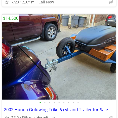
7/23
2,971mi
Call Now
$14,500
•
•
•
•
•
•
•
•
•
2002 Honda Goldwing Trike 6 cyl. and Trailer for Sale
7/12
59k mi
Hermitage