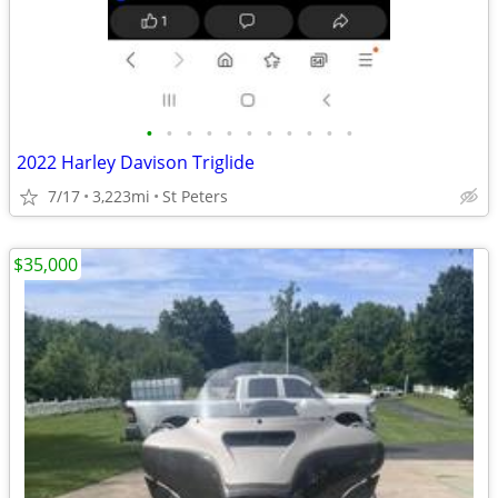
•
•
•
•
•
•
•
•
•
•
•
2022 Harley Davison Triglide
7/17
3,223mi
St Peters
$35,000