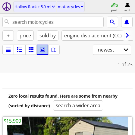
Hollow Rock ± 5.9 mi
motorcycles
post
acct
+
price
sold by
engine displacement (CC)
st
newest
1
of 23
Zero local results found. Here are some from nearby
search a wider area
(sorted by distance)
$15,900