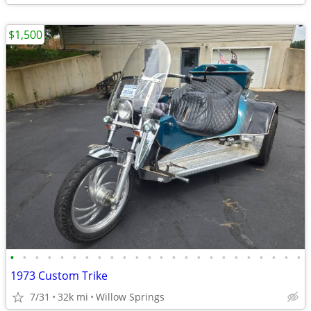
$1,500
•
•
•
•
•
•
•
•
•
•
•
•
•
•
•
•
•
•
•
•
•
•
•
•
1973 Custom Trike
7/31
32k mi
Willow Springs