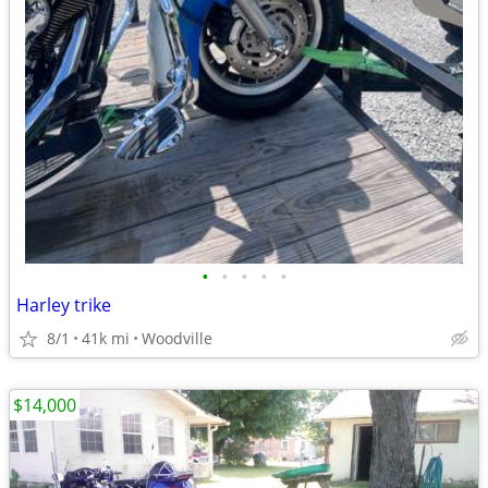
•
•
•
•
•
Harley trike
8/1
41k mi
Woodville
$14,000