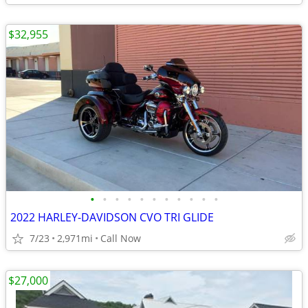
$32,955
•
•
•
•
•
•
•
•
•
•
•
2022 HARLEY-DAVIDSON CVO TRI GLIDE
7/23
2,971mi
Call Now
$27,000