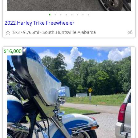
•
•
•
•
•
•
•
•
2022 Harley Trike Freewheeler
8/3
9,765mi
South.Huntsville Alabama
$16,000