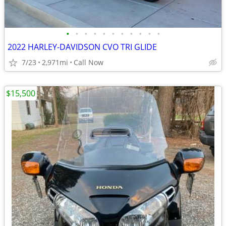
•
•
•
•
•
•
•
•
•
•
•
2022 HARLEY-DAVIDSON CVO TRI GLIDE
7/23
2,971mi
Call Now
$15,500