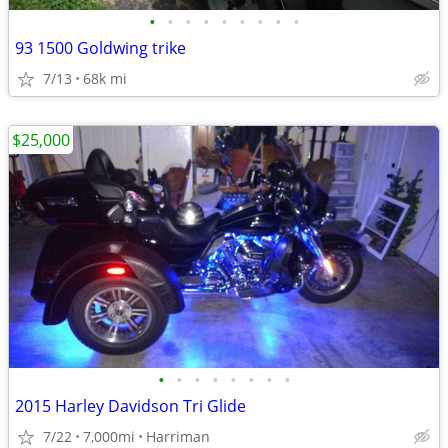
•
•
•
•
•
•
•
•
•
93 1500 Goldwing trike
7/13
68k mi
$25,000
•
•
•
•
•
•
•
•
2015 Harley Davidson Tri Glide
7/22
7,000mi
Harriman