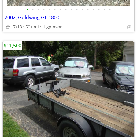
•
•
•
•
•
•
•
•
•
•
•
•
•
•
•
•
2002, Goldwing GL 1800
7/13
50k mi
Higginson
$11,500