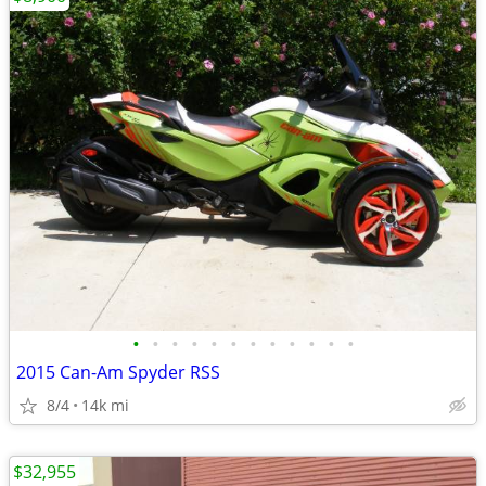
•
•
•
•
•
•
•
•
•
•
•
•
2015 Can-Am Spyder RSS
8/4
14k mi
$32,955