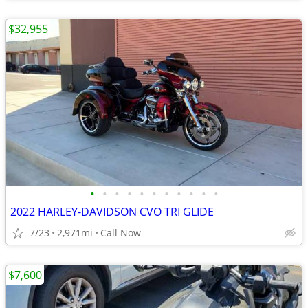
$32,955
•
•
•
•
•
•
•
•
•
•
•
2022 HARLEY-DAVIDSON CVO TRI GLIDE
7/23
2,971mi
Call Now
$7,600