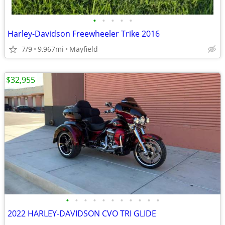
•
•
•
•
•
Harley-Davidson Freewheeler Trike 2016
7/9
9,967mi
Mayfield
$32,955
•
•
•
•
•
•
•
•
•
•
•
2022 HARLEY-DAVIDSON CVO TRI GLIDE