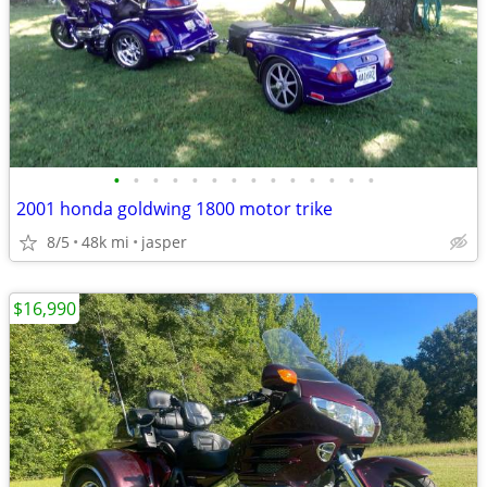
•
•
•
•
•
•
•
•
•
•
•
•
•
•
2001 honda goldwing 1800 motor trike
8/5
48k mi
jasper
$16,990