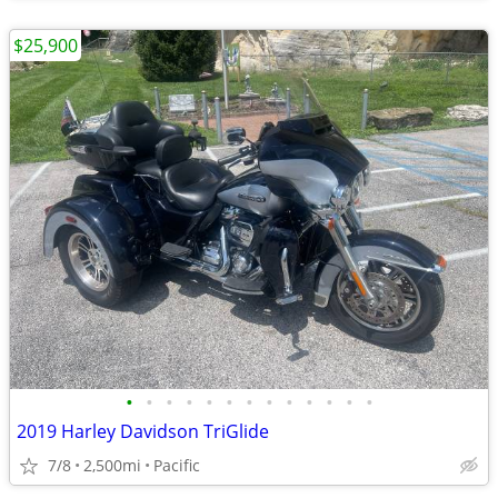
$25,900
•
•
•
•
•
•
•
•
•
•
•
•
•
2019 Harley Davidson TriGlide
7/8
2,500mi
Pacific