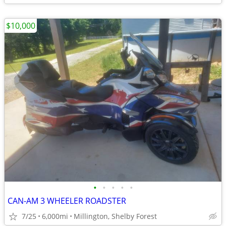
$10,000
•
•
•
•
•
CAN-AM 3 WHEELER ROADSTER
7/25
6,000mi
Millington, Shelby Forest