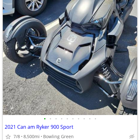
•
•
•
•
•
•
•
•
•
•
2021 Can am Ryker 900 Sport
7/8
8,500mi
Bowling Green