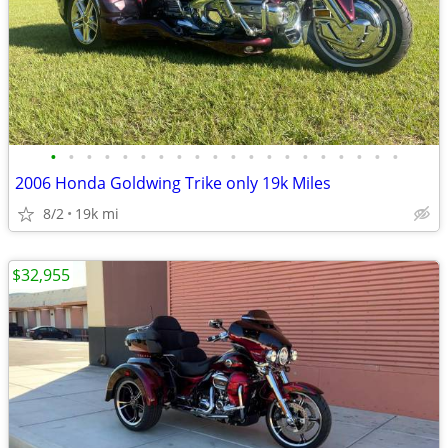
•
•
•
•
•
•
•
•
•
•
•
•
•
•
•
•
•
•
•
•
2006 Honda Goldwing Trike only 19k Miles
8/2
19k mi
$32,955