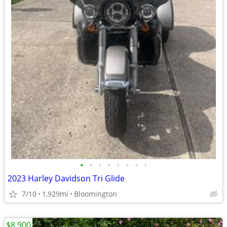
•
•
•
•
•
•
•
•
2023 Harley Davidson Tri Glide
7/10
1,929mi
Bloomington
$8,900