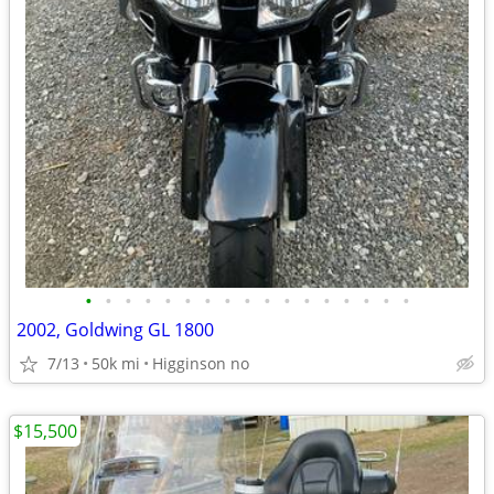
•
•
•
•
•
•
•
•
•
•
•
•
•
•
•
•
•
2002, Goldwing GL 1800
7/13
50k mi
Higginson no
$15,500