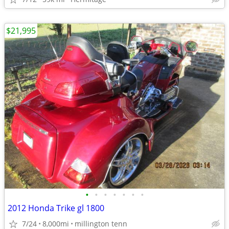
$21,995
•
•
•
•
•
•
•
2012 Honda Trike gl 1800
7/24
8,000mi
millington tenn