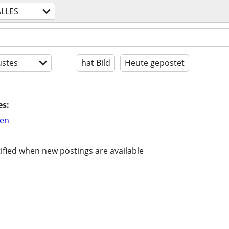
ALLES
stes
hat Bild
Heute gepostet
es:
hen
ified when new postings are available