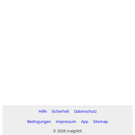
Hilfe
Sicherheit
Datenschutz
Bedingungen
Impressum
App
Sitemap
© 2026 craigslist