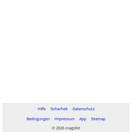
Hilfe
Sicherheit
Datenschutz
Bedingungen
Impressum
App
Sitemap
© 2026 craigslist