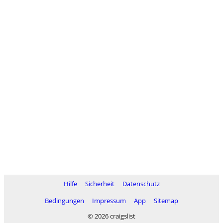
Hilfe
Sicherheit
Datenschutz
Bedingungen
Impressum
App
Sitemap
© 2026 craigslist