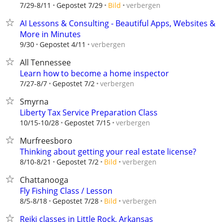
verbergen
7/29-8/11
Gepostet 7/29
Bild
AI Lessons & Consulting - Beautiful Apps, Websites &
More in Minutes
verbergen
9/30
Gepostet 4/11
All Tennessee
Learn how to become a home inspector
verbergen
7/27-8/7
Gepostet 7/2
Smyrna
Liberty Tax Service Preparation Class
verbergen
10/15-10/28
Gepostet 7/15
Murfreesboro
Thinking about getting your real estate license?
verbergen
8/10-8/21
Gepostet 7/2
Bild
Chattanooga
Fly Fishing Class / Lesson
verbergen
8/5-8/18
Gepostet 7/28
Bild
Reiki classes in Little Rock, Arkansas